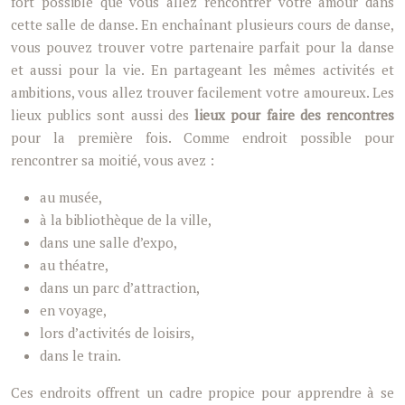
fort possible que vous allez rencontrer votre amour dans
cette salle de danse. En enchaînant plusieurs cours de danse,
vous pouvez trouver votre partenaire parfait pour la danse
et aussi pour la vie. En partageant les mêmes activités et
ambitions, vous allez trouver facilement votre amoureux. Les
lieux publics sont aussi des
lieux pour faire des rencontres
pour la première fois. Comme endroit possible pour
rencontrer sa moitié, vous avez :
au musée,
à la bibliothèque de la ville,
dans une salle d’expo,
au théatre,
dans un parc d’attraction,
en voyage,
lors d’activités de loisirs,
dans le train.
Ces endroits offrent un cadre propice pour apprendre à se